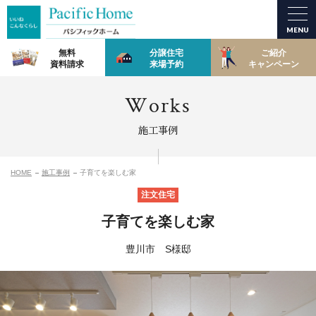
MENU
無料
分譲住宅
ご紹介
資料請求
来場予約
キャンペーン
Works
施工事例
HOME
施工事例
子育てを楽しむ家
注文住宅
子育てを楽しむ家
豊川市 S様邸