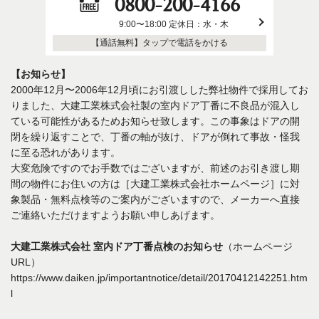
0800-200-4166
9:00〜18:00 定休日：水・木
【通話無料】タップで電話をかける
【お知らせ】
2000年12月〜2006年12月頃にお引渡しした弊社物件で採用してお
りました、大建工業株式会社製の室内ドア丁番に不良品が混入し
ている可能性があるためお知らせ致します。この事象はドアの開
閉を繰り返すことで、丁番の軸が抜け、ドアが倒れて事故・怪我
に至る恐れがあります。
大変危険ですのでお手数ではございますが、前述のお引き渡し期
間の物件にお住いの方は［大建工業株式会社ホームページ］に対
象製品・無料点検等のご案内がございますので、メーカーへ直接
ご連絡いただけますようお願い申しあげます。
大建工業株式会社 室内ドア丁番点検のお知らせ
（ホームページ
URL）
https://www.daiken.jp/importantnotice/detail/20170412142251.htm
l