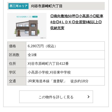
刈谷市原崎町六丁目
西三河エリア
◎南向敷地50坪◎小高原小◎駐車
4台◎4ＬＤＫ◎全居室6帖以上◎
収納充実
価格
6,280万円（税込）
区画数
全1棟
住所
刈谷市原崎町六丁目412番
学区
小高原小学校,刈谷東中学校
交通
JR東海道本線「逢妻駅」 徒歩約18分
この物件を詳しく見る