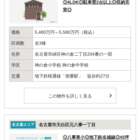
◎4LDK◎駐車普2台以上◎収納充
実◎
価格
5,480万円～5,580万円（税込）
区画数
全3棟
住所
名古屋市緑区神の倉二丁目204番の一部
学区
神の倉小学校,神の倉中学校
交通
地下鉄桜通線「徳重駅」 徒歩約27分
この物件を詳しく見る
名古屋市天白区元八事一丁目
名古屋エリア
◎八事東小◎地下鉄名城線◎45坪