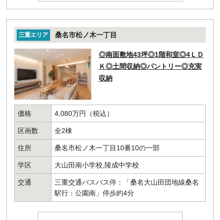
桑名市松ノ木一丁目
三重エリア
◎南面敷地43坪◎1階和室◎4ＬＤ
Ｋ◎土間収納◎パントリー◎充実
収納
価格
4,080万円（税込）
区画数
全2棟
住所
桑名市松ノ木一丁目10番10の一部
学区
大山田南小学校,陵成中学校
交通
三重交通バスバス停：「桑名大山田団地線桑名
駅行：公園南」停歩約4分