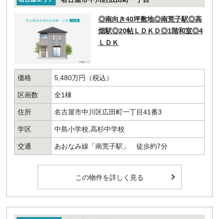
◎南向き40坪敷地◎南荒子駅◎高
畑駅◎20帖ＬＤＫＤ◎1階和室◎4
ＬＤＫ
価格
5,480万円（税込）
区画数
全1棟
住所
名古屋市中川区広田町一丁目41番3
学区
中島小学校,高杉中学校
交通
あおなみ線「南荒子駅」 徒歩約7分
この物件を詳しく見る