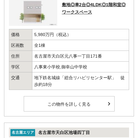
敷地◎車2台◎4LDK◎1階和室◎
ワークスペース
価格
5,980万円（税込）
区画数
全1棟
住所
名古屋市天白区元八事一丁目171番
学区
八事東小学校,御幸山中学校
交通
地下鉄名城線「総合リハビリセンター駅」 徒
歩約18分
この物件を詳しく見る
名古屋市天白区池場四丁目
名古屋エリア