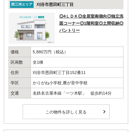
刈谷市恩田町三丁目
西三河エリア
◎4ＬＤＫ◎全居室南側向◎独立洗
面コーナー◎1階和室◎土間収納◎
パントリー
価格
5,880万円（税込）
区画数
全1棟
住所
刈谷市恩田町三丁目152番11
学区
かりがね小学校,雁が音中学校
交通
名鉄名古屋本線「一ツ木駅」 徒歩約14分
この物件を詳しく見る