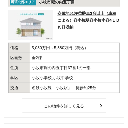
小牧市堀の内五丁目
尾張北部エリア
◎敷地51坪◎駐車3台以上（車種
による）◎小牧駅◎小牧小◎4ＬＤ
Ｋ◎収納
価格
5,080万円～5,380万円（税込）
区画数
全2棟
住所
小牧市堀の内五丁目67番1の一部
学区
小牧小学校,小牧中学校
交通
名鉄小牧線「小牧駅」 徒歩約25分
この物件を詳しく見る