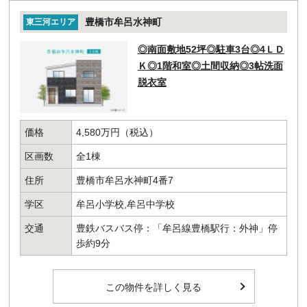
豊橋市牟呂水神町
東三河エリア
◎南面敷地52坪◎駐車3台◎4ＬＤ
Ｋ◎1階和室◎土間収納◎3帖洗面
脱衣室
価格
4,580万円（税込）
区画数
全1棟
住所
豊橋市牟呂水神町4番7
学区
牟呂小学校,牟呂中学校
交通
豊鉄バスバス停：「牟呂線豊橋駅行：外神」停
歩約9分
この物件を詳しく見る