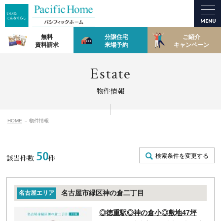
MENU
無料
分譲住宅
ご紹介
資料請求
来場予約
キャンペーン
Estate
物件情報
HOME
物件情報
50
検索条件を変更する
該当件数
件
名古屋市緑区神の倉二丁目
名古屋エリア
◎徳重駅◎神の倉小◎敷地47坪