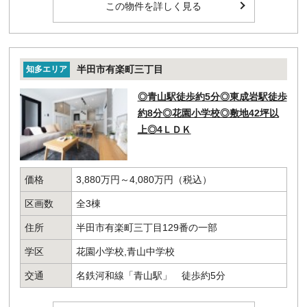
この物件を詳しく見る
半田市有楽町三丁目
知多エリア
◎青山駅徒歩約5分◎東成岩駅徒歩
約8分◎花園小学校◎敷地42坪以
上◎4ＬＤＫ
価格
3,880万円～4,080万円（税込）
区画数
全3棟
住所
半田市有楽町三丁目129番の一部
学区
花園小学校,青山中学校
交通
名鉄河和線「青山駅」 徒歩約5分