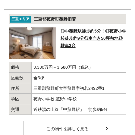
三重郡菰野町菰野初若
三重エリア
◎中菰野駅徒歩約5分！◎菰野小学
校徒歩約9分◎南向き50坪敷地◎
駐車3台
価格
3,380万円～3,580万円（税込）
区画数
全3棟
住所
三重郡菰野町大字菰野字初若2492番1
学区
菰野小学校,菰野中学校
交通
近鉄湯の山線「中菰野駅」 徒歩約5分
この物件を詳しく見る