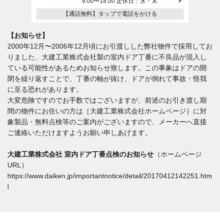
9:00〜18:00 定休日：水・木
【通話無料】タップで電話をかける
【お知らせ】
2000年12月〜2006年12月頃にお引渡しした弊社物件で採用してお
りました、大建工業株式会社製の室内ドア丁番に不良品が混入し
ている可能性があるためお知らせ致します。この事象はドアの開
閉を繰り返すことで、丁番の軸が抜け、ドアが倒れて事故・怪我
に至る恐れがあります。
大変危険ですのでお手数ではございますが、前述のお引き渡し期
間の物件にお住いの方は［大建工業株式会社ホームページ］に対
象製品・無料点検等のご案内がございますので、メーカーへ直接
ご連絡いただけますようお願い申しあげます。
大建工業株式会社 室内ドア丁番点検のお知らせ
（ホームページ
URL）
https://www.daiken.jp/importantnotice/detail/20170412142251.htm
l