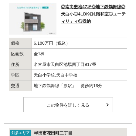
◎南向敷地47坪◎地下鉄鶴舞線◎
天白小◎4LDK◎1階和室◎ユーテ
ィリティ◎収納
価格
6,180万円（税込）
区画数
全1棟
住所
名古屋市天白区池場四丁目917番
学区
天白小学校,天白中学校
交通
地下鉄鶴舞線「原駅」 徒歩約16分
この物件を詳しく見る
半田市花田町二丁目
知多エリア