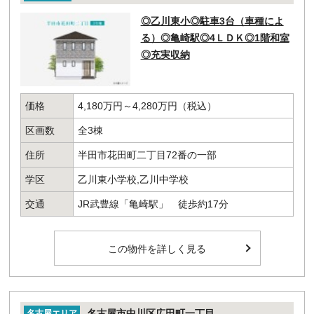
◎乙川東小◎駐車3台（車種によ
る）◎亀崎駅◎4ＬＤＫ◎1階和室
◎充実収納
価格
4,180万円～4,280万円（税込）
区画数
全3棟
住所
半田市花田町二丁目72番の一部
学区
乙川東小学校,乙川中学校
交通
JR武豊線「亀崎駅」 徒歩約17分
この物件を詳しく見る
名古屋市中川区広田町一丁目
名古屋エリア